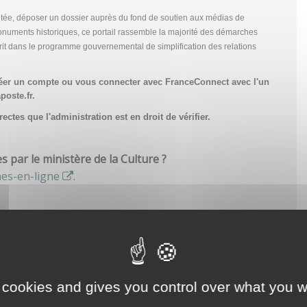
tée, déposer un dossier auprès du fond de soutien aux médias de
onuments historiques, ce portail rassemble la majorité des démarches
scrit dans le programme gouvernemental de simplification des relations
réer un compte
ou vous connecter avec FranceConnect avec l'un
poste.fr.
ctes que l'administration est en droit de vérifier.
par le ministère de la Culture ?
hes-en-ligne
.
 cookies and gives you control over what you w