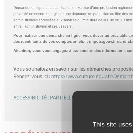
Demander en ligne une autorisation d’exercice d’une profession réglemen
proximité ou encore enregistrer une demande de protection au titre des m
administratives adressées aux services du ministère de la Culture. Il s’in
entre l’administration et ses usagers.
Pour réaliser une démarche en ligne, vous devez au préalable c
des identifiants de vos comptes ameli.fr, impots.gouv.fr ou idn.la
Attention, vous vous engagez à transmettre des informations corre
Vous souhaitez en savoir sur les démarches proposées 
Rendez-vous ici :
https://www.culture.gouv.fr/Demarc
ACCESSIBILITÉ : PARTIELLEMENT CONFORME
This site uses