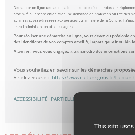
Demander en ligne une autorisation d’exercice d’une profession réglemen
proximité ou encore enregistrer une demande de protection au titre des m
administratives adressées aux services du ministère de la Culture. Il s’in
entre l’administration et ses usagers.
Pour réaliser une démarche en ligne, vous devez au préalable c
des identifiants de vos comptes ameli.fr, impots.gouv.fr ou idn.la
Attention, vous vous engagez à transmettre des informations corre
Vous souhaitez en savoir sur les démarches proposées 
Rendez-vous ici :
https://www.culture.gouv.fr/Demarc
ACCESSIBILITÉ : PARTIELLEMENT CONFORME
This site uses