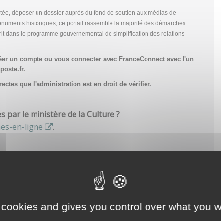
tée, déposer un dossier auprès du fond de soutien aux médias de
onuments historiques, ce portail rassemble la majorité des démarches
scrit dans le programme gouvernemental de simplification des relations
réer un compte
ou vous connecter avec FranceConnect avec l'un
poste.fr.
ctes que l'administration est en droit de vérifier.
par le ministère de la Culture ?
hes-en-ligne
.
 cookies and gives you control over what you w