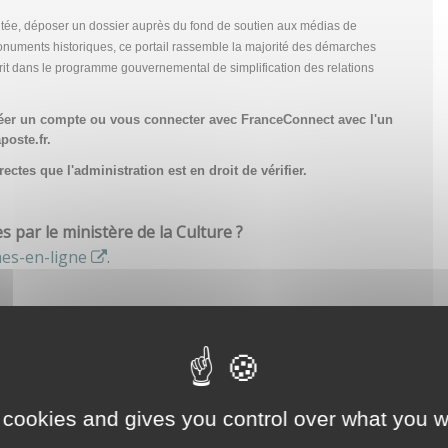
tée, déposer un dossier auprès du fond de soutien aux médias de
onuments historiques, ce portail rassemble la majorité des démarches
scrit dans le programme gouvernemental de simplification des relations
réer un compte
ou vous connecter avec FranceConnect avec l'un
poste.fr.
ctes que l'administration est en droit de vérifier.
par le ministère de la Culture ?
hes-en-ligne
.
 cookies and gives you control over what you w