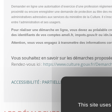
Demander en ligne une autorisation d’exercice d’une profession réglemen
proximité ou encore enregistrer une demande de protection au titre des m
administratives adressées aux services du ministère de la Culture. Il s’in
entre l’administration et ses usagers.
Pour réaliser une démarche en ligne, vous devez au préalable c
des identifiants de vos comptes ameli.fr, impots.gouv.fr ou idn.la
Attention, vous vous engagez à transmettre des informations corre
Vous souhaitez en savoir sur les démarches proposées 
Rendez-vous ici :
https://www.culture.gouv.fr/Demarc
ACCESSIBILITÉ : PARTIELLEMENT CONFORME
This site uses