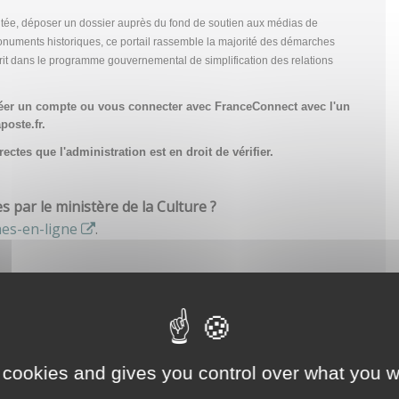
tée, déposer un dossier auprès du fond de soutien aux médias de
onuments historiques, ce portail rassemble la majorité des démarches
scrit dans le programme gouvernemental de simplification des relations
réer un compte
ou vous connecter avec FranceConnect avec l'un
poste.fr.
ctes que l'administration est en droit de vérifier.
par le ministère de la Culture ?
hes-en-ligne
.
 cookies and gives you control over what you w