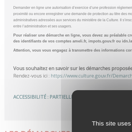
Demander en ligne une autorisation d’exercice d’une profession réglemen
proximité ou encore enregistrer une demande de protection au titre des m
administratives adressées aux services du ministère de la Culture. Il s’in
entre l’administration et ses usagers.
Pour réaliser une démarche en ligne, vous devez au préalable c
des identifiants de vos comptes ameli.fr, impots.gouv.fr ou idn.la
Attention, vous vous engagez à transmettre des informations corre
Vous souhaitez en savoir sur les démarches proposées 
Rendez-vous ici :
https://www.culture.gouv.fr/Demarc
ACCESSIBILITÉ : PARTIELLEMENT CONFORME
This site uses