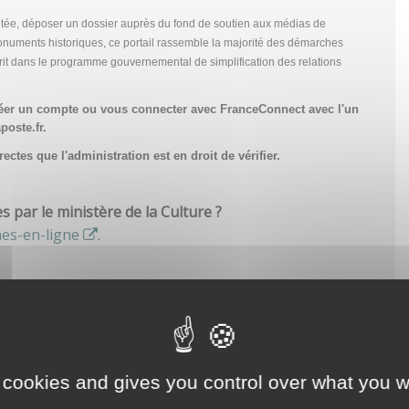
tée, déposer un dossier auprès du fond de soutien aux médias de
onuments historiques, ce portail rassemble la majorité des démarches
scrit dans le programme gouvernemental de simplification des relations
réer un compte
ou vous connecter avec FranceConnect avec l'un
poste.fr.
ctes que l'administration est en droit de vérifier.
par le ministère de la Culture ?
hes-en-ligne
.
 cookies and gives you control over what you w