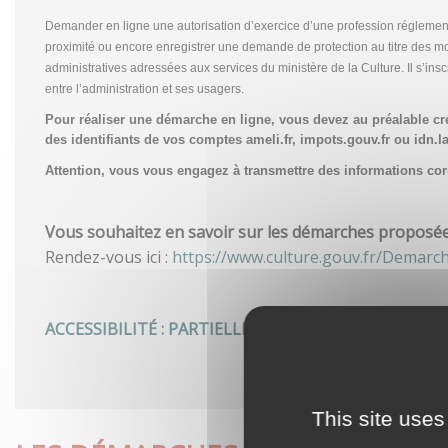
Demander en ligne une autorisation d’exercice d’une profession réglemen
proximité ou encore enregistrer une demande de protection au titre des m
administratives adressées aux services du ministère de la Culture. Il s’in
entre l’administration et ses usagers.
Pour réaliser une démarche en ligne, vous devez au préalable c
des identifiants de vos comptes ameli.fr, impots.gouv.fr ou idn.la
Attention, vous vous engagez à transmettre des informations corre
Vous souhaitez en savoir sur les démarches proposées 
Rendez-vous ici :
https://www.culture.gouv.fr/Demarc
ACCESSIBILITÉ : PARTIELLEMENT CONFORME
This site uses