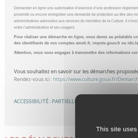
Demander en ligne une autorisation d’exercice d’une profession réglemen
proximité ou encore enregistrer une demande de protection au titre des m
administratives adressées aux services du ministère de la Culture. Il s’in
entre l’administration et ses usagers.
Pour réaliser une démarche en ligne, vous devez au préalable c
des identifiants de vos comptes ameli.fr, impots.gouv.fr ou idn.la
Attention, vous vous engagez à transmettre des informations corre
Vous souhaitez en savoir sur les démarches proposées 
Rendez-vous ici :
https://www.culture.gouv.fr/Demarc
ACCESSIBILITÉ : PARTIELLEMENT CONFORME
This site uses