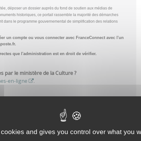
tée, déposer un dossier auprès du fond de soutien aux médias de
onuments historiques, ce portail rassemble la majorité des démarches
scrit dans le programme gouvernemental de simplification des relations
réer un compte
ou vous connecter avec FranceConnect avec l'un
poste.fr.
ctes que l'administration est en droit de vérifier.
par le ministère de la Culture ?
hes-en-ligne
.
 cookies and gives you control over what you w