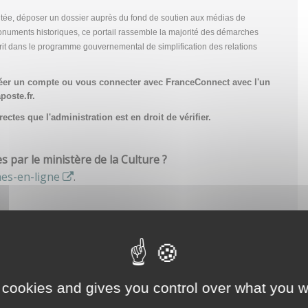
tée, déposer un dossier auprès du fond de soutien aux médias de
onuments historiques, ce portail rassemble la majorité des démarches
scrit dans le programme gouvernemental de simplification des relations
réer un compte
ou vous connecter avec FranceConnect avec l'un
poste.fr.
ctes que l'administration est en droit de vérifier.
par le ministère de la Culture ?
hes-en-ligne
.
 cookies and gives you control over what you w