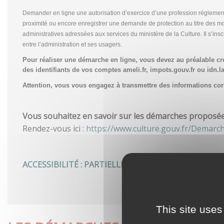
Demander en ligne une autorisation d’exercice d’une profession réglemen
proximité ou encore enregistrer une demande de protection au titre des m
administratives adressées aux services du ministère de la Culture. Il s’in
entre l’administration et ses usagers.
Pour réaliser une démarche en ligne, vous devez au préalable c
des identifiants de vos comptes ameli.fr, impots.gouv.fr ou idn.la
Attention, vous vous engagez à transmettre des informations corre
Vous souhaitez en savoir sur les démarches proposées 
Rendez-vous ici :
https://www.culture.gouv.fr/Demarc
ACCESSIBILITÉ : PARTIELLEMENT CONFORME
This site uses