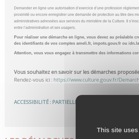
Demander en ligne une autorisation d’exercice d’une profession réglemen
proximité ou encore enregistrer une demande de protection au titre des m
administratives adressées aux services du ministère de la Culture. Il s’in
entre l’administration et ses usagers.
Pour réaliser une démarche en ligne, vous devez au préalable c
des identifiants de vos comptes ameli.fr, impots.gouv.fr ou idn.la
Attention, vous vous engagez à transmettre des informations corre
Vous souhaitez en savoir sur les démarches proposées 
Rendez-vous ici :
https://www.culture.gouv.fr/Demarc
ACCESSIBILITÉ : PARTIELLEMENT CONFORME
This site uses