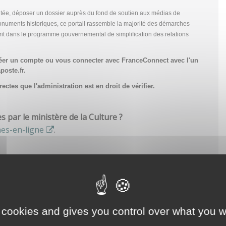
tée, déposer un dossier auprès du fond de soutien aux médias de
onuments historiques, ce portail rassemble la majorité des démarches
scrit dans le programme gouvernemental de simplification des relations
réer un compte
ou vous connecter avec FranceConnect avec l'un
poste.fr.
ctes que l'administration est en droit de vérifier.
par le ministère de la Culture ?
hes-en-ligne
.
 cookies and gives you control over what you w