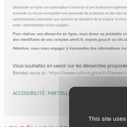
Demander en ligne une autorisation d’exercice d’une profession réglemen
proximité ou encore enregistrer une demande de protection au titre des m
administratives adressées aux services du ministère de la Culture. Il s’in
entre l’administration et ses usagers.
Pour réaliser une démarche en ligne, vous devez au préalable c
des identifiants de vos comptes ameli.fr, impots.gouv.fr ou idn.la
Attention, vous vous engagez à transmettre des informations corre
Vous souhaitez en savoir sur les démarches proposées 
Rendez-vous ici :
https://www.culture.gouv.fr/Demarc
ACCESSIBILITÉ : PARTIELLEMENT CONFORME
This site uses