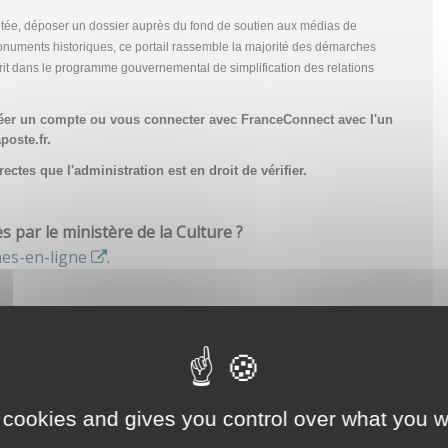
tée, déposer un dossier auprès du fond de soutien aux médias de
onuments historiques, ce portail rassemble la majorité des démarches
scrit dans le programme gouvernemental de simplification des relations
réer un compte
ou vous connecter avec FranceConnect avec l'un
poste.fr.
ctes que l'administration est en droit de vérifier.
par le ministère de la Culture ?
hes-en-ligne
.
 cookies and gives you control over what you w