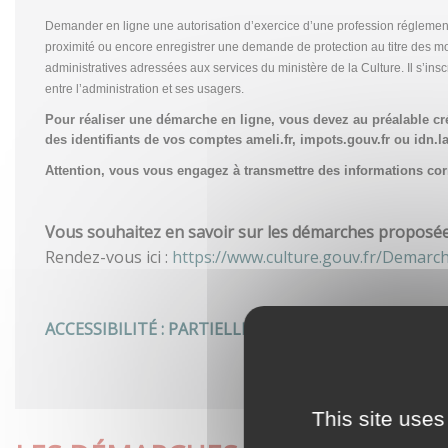
Demander en ligne une autorisation d’exercice d’une profession réglemen
proximité ou encore enregistrer une demande de protection au titre des m
administratives adressées aux services du ministère de la Culture. Il s’in
entre l’administration et ses usagers.
Pour réaliser une démarche en ligne, vous devez au préalable c
des identifiants de vos comptes ameli.fr, impots.gouv.fr ou idn.la
Attention, vous vous engagez à transmettre des informations corre
Vous souhaitez en savoir sur les démarches proposées 
Rendez-vous ici :
https://www.culture.gouv.fr/Demarc
ACCESSIBILITÉ : PARTIELLEMENT CONFORME
This site uses