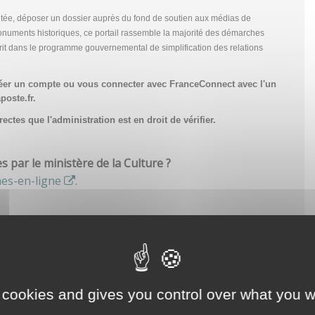
tée, déposer un dossier auprès du fond de soutien aux médias de
onuments historiques, ce portail rassemble la majorité des démarches
scrit dans le programme gouvernemental de simplification des relations
réer un compte
ou vous connecter avec FranceConnect avec l'un
poste.fr.
ctes que l'administration est en droit de vérifier.
par le ministère de la Culture ?
hes-en-ligne
.
 cookies and gives you control over what you w