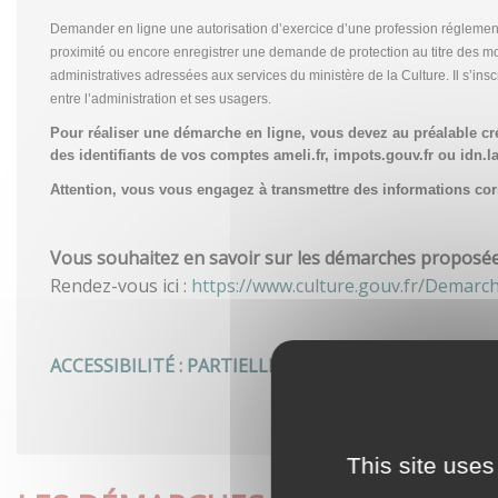
Demander en ligne une autorisation d’exercice d’une profession réglemen
proximité ou encore enregistrer une demande de protection au titre des m
administratives adressées aux services du ministère de la Culture. Il s’in
entre l’administration et ses usagers.
Pour réaliser une démarche en ligne, vous devez au préalable c
des identifiants de vos comptes ameli.fr, impots.gouv.fr ou idn.la
Attention, vous vous engagez à transmettre des informations corre
Vous souhaitez en savoir sur les démarches proposées 
Rendez-vous ici :
https://www.culture.gouv.fr/Demarc
ACCESSIBILITÉ : PARTIELLEMENT CONFORME
This site uses