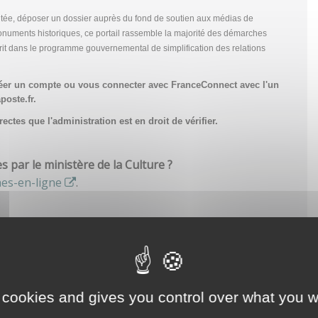
tée, déposer un dossier auprès du fond de soutien aux médias de
onuments historiques, ce portail rassemble la majorité des démarches
scrit dans le programme gouvernemental de simplification des relations
réer un compte
ou vous connecter avec FranceConnect avec l'un
poste.fr.
ctes que l'administration est en droit de vérifier.
par le ministère de la Culture ?
hes-en-ligne
.
 cookies and gives you control over what you w