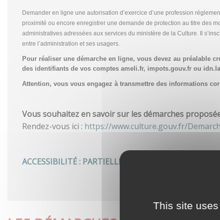
Demander en ligne une autorisation d’exercice d’une profession réglemen
proximité ou encore enregistrer une demande de protection au titre des m
administratives adressées aux services du ministère de la Culture. Il s’in
entre l’administration et ses usagers.
Pour réaliser une démarche en ligne, vous devez au préalable c
des identifiants de vos comptes ameli.fr, impots.gouv.fr ou idn.la
Attention, vous vous engagez à transmettre des informations corre
Vous souhaitez en savoir sur les démarches proposées 
Rendez-vous ici :
https://www.culture.gouv.fr/Demarc
ACCESSIBILITÉ : PARTIELLEMENT CONFORME
This site uses