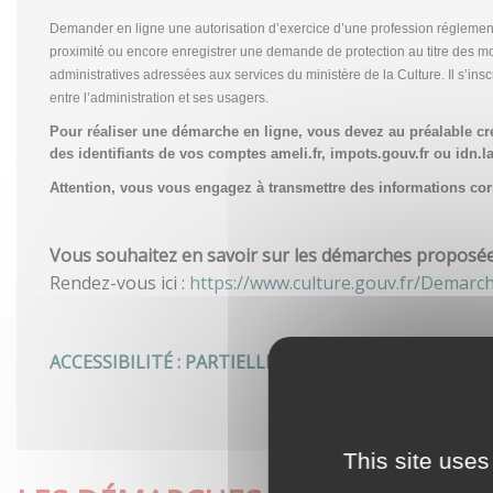
Demander en ligne une autorisation d’exercice d’une profession réglemen
proximité ou encore enregistrer une demande de protection au titre des m
administratives adressées aux services du ministère de la Culture. Il s’in
entre l’administration et ses usagers.
Pour réaliser une démarche en ligne, vous devez au préalable c
des identifiants de vos comptes ameli.fr, impots.gouv.fr ou idn.la
Attention, vous vous engagez à transmettre des informations corre
Vous souhaitez en savoir sur les démarches proposées 
Rendez-vous ici :
https://www.culture.gouv.fr/Demarc
ACCESSIBILITÉ : PARTIELLEMENT CONFORME
This site uses