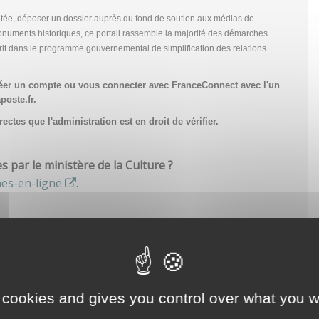
tée, déposer un dossier auprès du fond de soutien aux médias de
onuments historiques, ce portail rassemble la majorité des démarches
scrit dans le programme gouvernemental de simplification des relations
réer un compte
ou vous connecter avec FranceConnect avec l'un
poste.fr.
ctes que l'administration est en droit de vérifier.
par le ministère de la Culture ?
hes-en-ligne
.
 cookies and gives you control over what you w