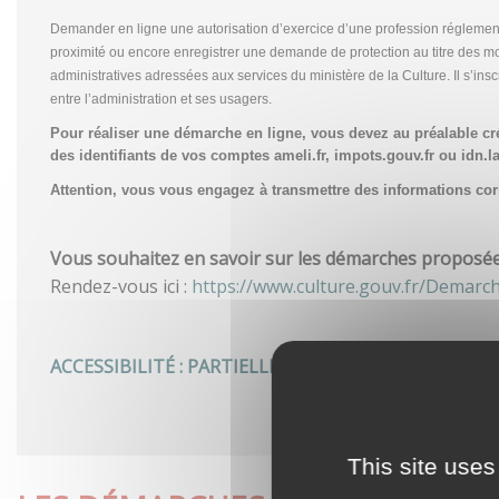
Demander en ligne une autorisation d’exercice d’une profession réglemen
proximité ou encore enregistrer une demande de protection au titre des m
administratives adressées aux services du ministère de la Culture. Il s’in
entre l’administration et ses usagers.
Pour réaliser une démarche en ligne, vous devez au préalable c
des identifiants de vos comptes ameli.fr, impots.gouv.fr ou idn.la
Attention, vous vous engagez à transmettre des informations corre
Vous souhaitez en savoir sur les démarches proposées 
Rendez-vous ici :
https://www.culture.gouv.fr/Demarc
ACCESSIBILITÉ : PARTIELLEMENT CONFORME
This site uses