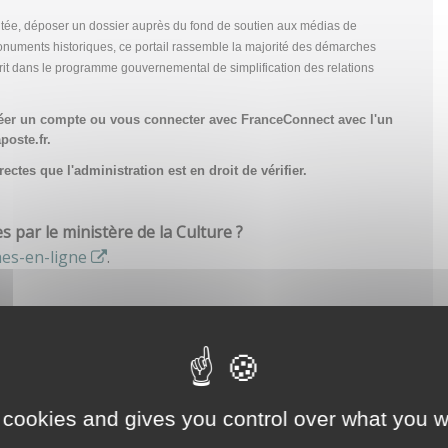
tée, déposer un dossier auprès du fond de soutien aux médias de
onuments historiques, ce portail rassemble la majorité des démarches
scrit dans le programme gouvernemental de simplification des relations
réer un compte
ou vous connecter avec FranceConnect avec l'un
poste.fr.
ctes que l'administration est en droit de vérifier.
par le ministère de la Culture ?
hes-en-ligne
.
 cookies and gives you control over what you w