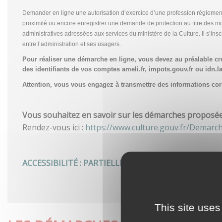
Demander en ligne une autorisation d’exercice d’une profession réglemen
proximité ou encore enregistrer une demande de protection au titre des m
administratives adressées aux services du ministère de la Culture. Il s’in
entre l’administration et ses usagers.
Pour réaliser une démarche en ligne, vous devez au préalable c
des identifiants de vos comptes ameli.fr, impots.gouv.fr ou idn.la
Attention, vous vous engagez à transmettre des informations corre
Vous souhaitez en savoir sur les démarches proposées 
Rendez-vous ici :
https://www.culture.gouv.fr/Demarc
ACCESSIBILITÉ : PARTIELLEMENT CONFORME
This site uses