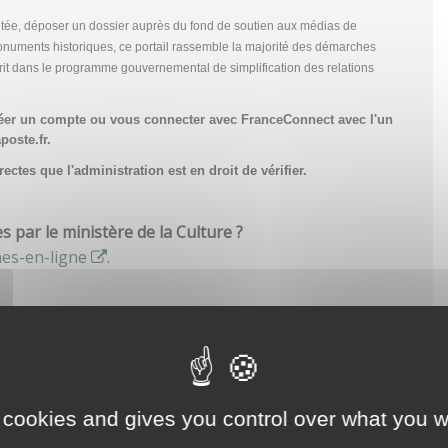
tée, déposer un dossier auprès du fond de soutien aux médias de
onuments historiques, ce portail rassemble la majorité des démarches
scrit dans le programme gouvernemental de simplification des relations
réer un compte
ou vous connecter avec FranceConnect avec l'un
poste.fr.
ctes que l'administration est en droit de vérifier.
par le ministère de la Culture ?
hes-en-ligne
.
 cookies and gives you control over what you w