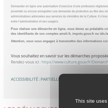
Demander en ligne une autorisation d’exercice d’une profession réglemen
proximité ou encore enregistrer une demande de protection au titre des m
administratives adressées aux services du ministère de la Culture. Il s’in
entre l’administration et ses usagers.
Pour réaliser une démarche en ligne, vous devez au préalable c
des identifiants de vos comptes ameli.fr, impots.gouv.fr ou idn.la
Attention, vous vous engagez à transmettre des informations corre
Vous souhaitez en savoir sur les démarches proposées 
Rendez-vous ici :
https://www.culture.gouv.fr/Demarc
ACCESSIBILITÉ : PARTIELLEMENT CONFORME
This site uses