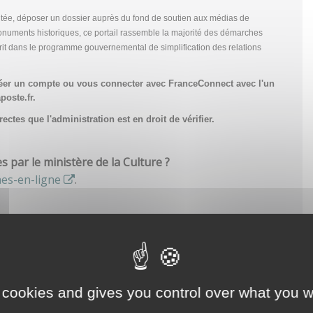
tée, déposer un dossier auprès du fond de soutien aux médias de
onuments historiques, ce portail rassemble la majorité des démarches
scrit dans le programme gouvernemental de simplification des relations
réer un compte
ou vous connecter avec FranceConnect avec l'un
poste.fr.
ctes que l'administration est en droit de vérifier.
par le ministère de la Culture ?
hes-en-ligne
.
 cookies and gives you control over what you w