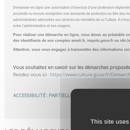
Demander en ligne une autorisation d’exercice d’une profession réglemen
proximité ou encore enregistrer une demande de protection au titre des m
administratives adressées aux services du ministère de la Culture. Il s’in
entre l’administration et ses usagers.
Pour réaliser une démarche en ligne, vous devez au préalable c
des identifiants de vos comptes ameli.fr, impots.gouv.fr ou idn.la
Attention, vous vous engagez à transmettre des informations corre
Vous souhaitez en savoir sur les démarches proposées 
Rendez-vous ici :
https://www.culture.gouv.fr/Demarc
ACCESSIBILITÉ : PARTIELLEMENT CONFORME
This site uses