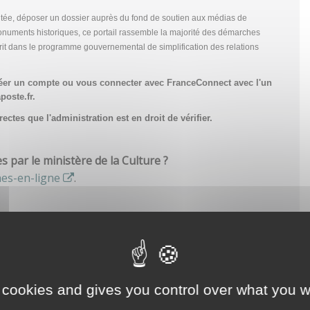
tée, déposer un dossier auprès du fond de soutien aux médias de
onuments historiques, ce portail rassemble la majorité des démarches
scrit dans le programme gouvernemental de simplification des relations
réer un compte
ou vous connecter avec FranceConnect avec l'un
poste.fr.
ctes que l'administration est en droit de vérifier.
par le ministère de la Culture ?
hes-en-ligne
.
 cookies and gives you control over what you w