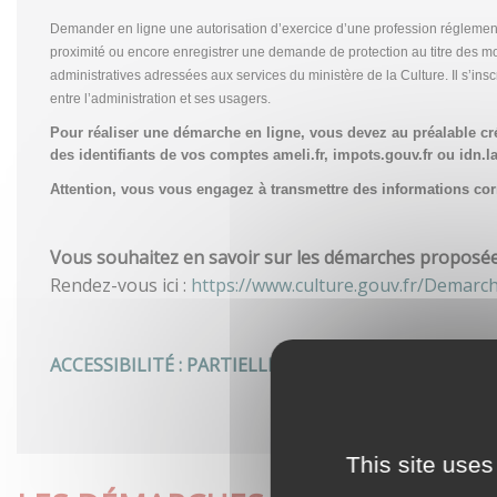
Demander en ligne une autorisation d’exercice d’une profession réglemen
proximité ou encore enregistrer une demande de protection au titre des m
administratives adressées aux services du ministère de la Culture. Il s’in
entre l’administration et ses usagers.
Pour réaliser une démarche en ligne, vous devez au préalable c
des identifiants de vos comptes ameli.fr, impots.gouv.fr ou idn.la
Attention, vous vous engagez à transmettre des informations corre
Vous souhaitez en savoir sur les démarches proposées 
Rendez-vous ici :
https://www.culture.gouv.fr/Demarc
ACCESSIBILITÉ : PARTIELLEMENT CONFORME
This site uses