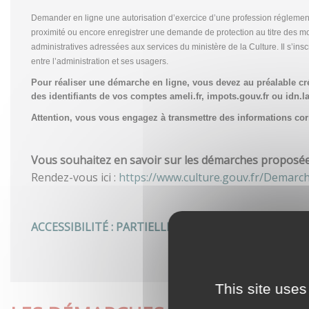
Demander en ligne une autorisation d’exercice d’une profession réglemen
proximité ou encore enregistrer une demande de protection au titre des m
administratives adressées aux services du ministère de la Culture. Il s’in
entre l’administration et ses usagers.
Pour réaliser une démarche en ligne, vous devez au préalable c
des identifiants de vos comptes ameli.fr, impots.gouv.fr ou idn.la
Attention, vous vous engagez à transmettre des informations corre
Vous souhaitez en savoir sur les démarches proposées 
Rendez-vous ici :
https://www.culture.gouv.fr/Demarc
ACCESSIBILITÉ : PARTIELLEMENT CONFORME
This site uses