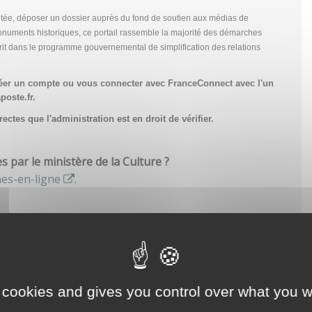
tée, déposer un dossier auprès du fond de soutien aux médias de
onuments historiques, ce portail rassemble la majorité des démarches
scrit dans le programme gouvernemental de simplification des relations
réer un compte
ou vous connecter avec FranceConnect avec l'un
poste.fr.
ctes que l'administration est en droit de vérifier.
par le ministère de la Culture ?
hes-en-ligne
.
 cookies and gives you control over what you w