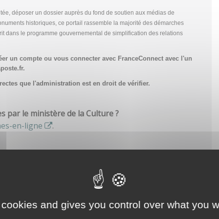
tée, déposer un dossier auprès du fond de soutien aux médias de
onuments historiques, ce portail rassemble la majorité des démarches
scrit dans le programme gouvernemental de simplification des relations
réer un compte
ou vous connecter avec FranceConnect avec l'un
poste.fr.
ctes que l'administration est en droit de vérifier.
par le ministère de la Culture ?
hes-en-ligne
.
 cookies and gives you control over what you w