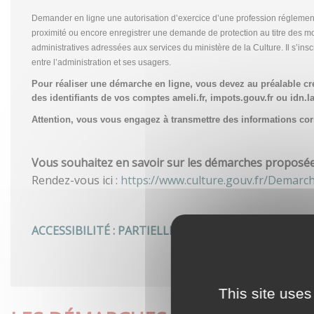
Demander en ligne une autorisation d’exercice d’une profession réglemen
proximité ou encore enregistrer une demande de protection au titre des m
administratives adressées aux services du ministère de la Culture. Il s’in
entre l’administration et ses usagers.
Pour réaliser une démarche en ligne, vous devez au préalable c
des identifiants de vos comptes ameli.fr, impots.gouv.fr ou idn.la
Attention, vous vous engagez à transmettre des informations corre
Vous souhaitez en savoir sur les démarches proposées 
Rendez-vous ici :
https://www.culture.gouv.fr/Demarc
ACCESSIBILITÉ : PARTIELLEMENT CONFORME
This site uses