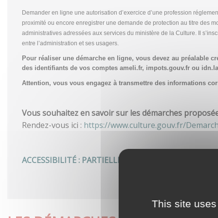
Demander en ligne une autorisation d’exercice d’une profession réglemen
proximité ou encore enregistrer une demande de protection au titre des m
administratives adressées aux services du ministère de la Culture. Il s’in
entre l’administration et ses usagers.
Pour réaliser une démarche en ligne, vous devez au préalable c
des identifiants de vos comptes ameli.fr, impots.gouv.fr ou idn.la
Attention, vous vous engagez à transmettre des informations corre
Vous souhaitez en savoir sur les démarches proposées 
Rendez-vous ici :
https://www.culture.gouv.fr/Demarc
ACCESSIBILITÉ : PARTIELLEMENT CONFORME
This site uses