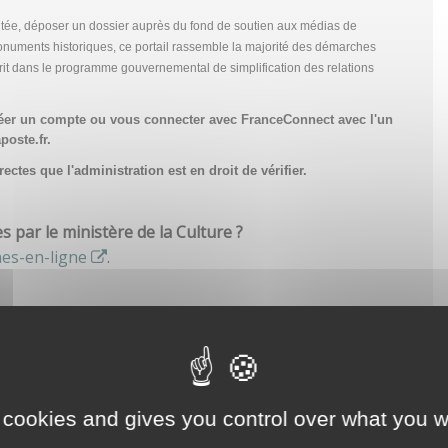
tée, déposer un dossier auprès du fond de soutien aux médias de
onuments historiques, ce portail rassemble la majorité des démarches
scrit dans le programme gouvernemental de simplification des relations
réer un compte
ou vous connecter avec FranceConnect avec l'un
poste.fr.
ctes que l'administration est en droit de vérifier.
par le ministère de la Culture ?
hes-en-ligne
.
 cookies and gives you control over what you w