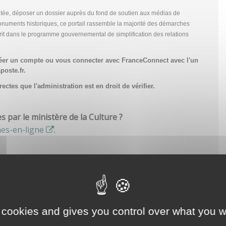
tée, déposer un dossier auprès du fond de soutien aux médias de
onuments historiques, ce portail rassemble la majorité des démarches
scrit dans le programme gouvernemental de simplification des relations
réer un compte
ou vous connecter avec FranceConnect avec l'un
poste.fr.
ctes que l'administration est en droit de vérifier.
par le ministère de la Culture ?
hes-en-ligne
.
 cookies and gives you control over what you w