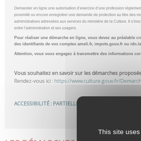
Demander en ligne une autorisation d’exercice d’une profession réglemen
proximité ou encore enregistrer une demande de protection au titre des m
administratives adressées aux services du ministère de la Culture. Il s’in
entre l’administration et ses usagers.
Pour réaliser une démarche en ligne, vous devez au préalable c
des identifiants de vos comptes ameli.fr, impots.gouv.fr ou idn.la
Attention, vous vous engagez à transmettre des informations corre
Vous souhaitez en savoir sur les démarches proposées 
Rendez-vous ici :
https://www.culture.gouv.fr/Demarc
ACCESSIBILITÉ : PARTIELLEMENT CONFORME
This site uses