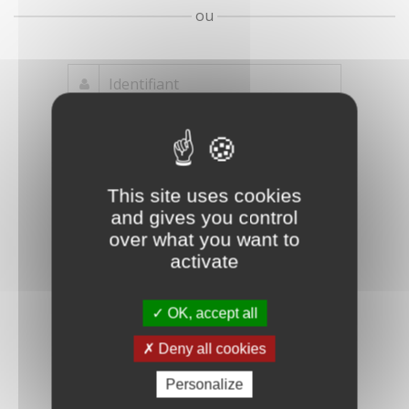
ou
Mot de passe
Je crée mon
This site uses cookies
oublié ?
compte
and gives you control
Connexion
over what you want to
activate
OK, accept all
Deny all cookies
Personalize