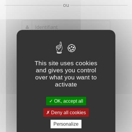
ou
Mot de passe
Je crée mon
This site uses cookies
oublié ?
compte
and gives you control
Connexion
over what you want to
activate
OK, accept all
Deny all cookies
Personalize