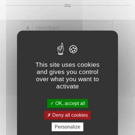
ou
Mot de passe
Je crée mon
This site uses cookies
oublié ?
compte
and gives you control
Connexion
over what you want to
activate
OK, accept all
Deny all cookies
Personalize