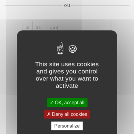
ou
Mot de passe
Je crée mon
This site uses cookies
oublié ?
compte
and gives you control
Connexion
over what you want to
activate
OK, accept all
Deny all cookies
Personalize