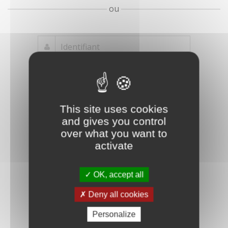
ou
Mot de passe
Je crée mon
This site uses cookies
oublié ?
compte
and gives you control
Connexion
over what you want to
activate
OK, accept all
Deny all cookies
Personalize