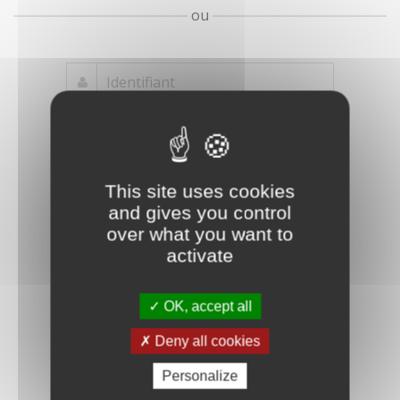
ou
Mot de passe
Je crée mon
This site uses cookies
oublié ?
compte
and gives you control
Connexion
over what you want to
activate
OK, accept all
Deny all cookies
Personalize