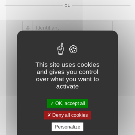
ou
Mot de passe
Je crée mon
This site uses cookies
oublié ?
compte
and gives you control
Connexion
over what you want to
activate
OK, accept all
Deny all cookies
Personalize