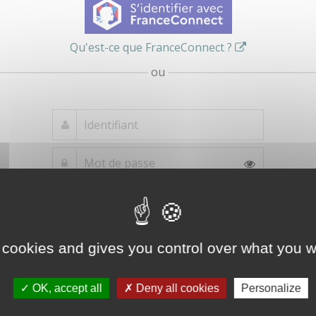
Qu'est-ce que FranceConnect ?
ou
Mot de passe
Je crée mon
oublié ?
compte
Connexion
 cookies and gives you control over what you w
OK, accept all
Deny all cookies
Personalize