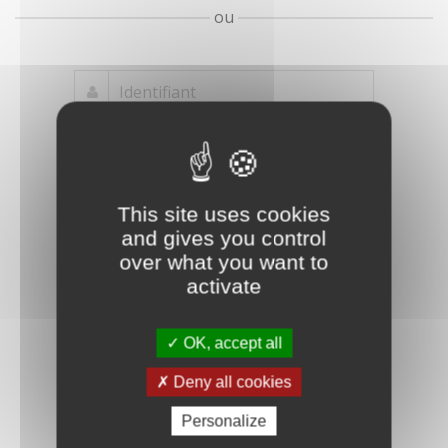
ou
Mot de passe
Je crée mon
This site uses cookies
oublié ?
compte
and gives you control
Connexion
over what you want to
activate
OK, accept all
Deny all cookies
Personalize