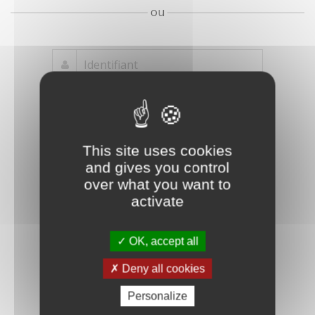
ou
Mot de passe
Je crée mon
This site uses cookies
oublié ?
compte
and gives you control
Connexion
over what you want to
activate
OK, accept all
Deny all cookies
Personalize