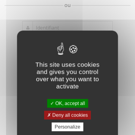
ou
Mot de passe
Je crée mon
This site uses cookies
oublié ?
compte
and gives you control
Connexion
over what you want to
activate
OK, accept all
Deny all cookies
Personalize