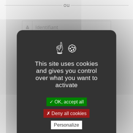
ou
Mot de passe
Je crée mon
This site uses cookies
oublié ?
compte
and gives you control
Connexion
over what you want to
activate
OK, accept all
Deny all cookies
Personalize