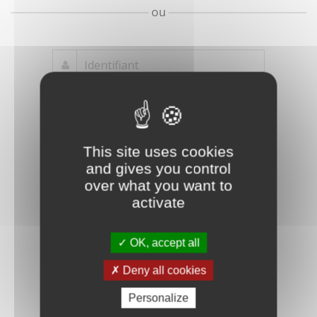
ou
Mot de passe
Je crée mon
This site uses cookies
oublié ?
compte
and gives you control
Connexion
over what you want to
activate
OK, accept all
Deny all cookies
Personalize