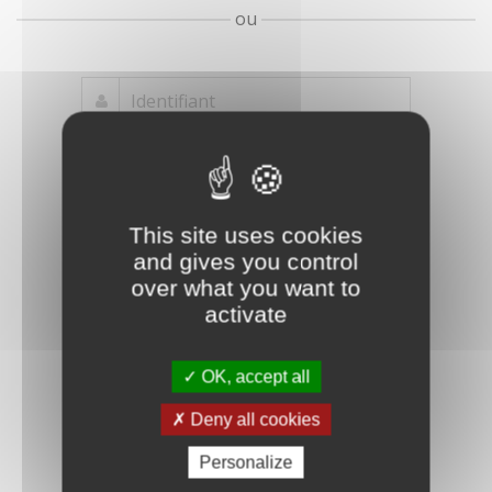
ou
Mot de passe
Je crée mon
This site uses cookies
oublié ?
compte
and gives you control
Connexion
over what you want to
activate
OK, accept all
Deny all cookies
Personalize