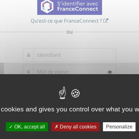
Qu'est-ce que FranceConnect ?
ou
Mot de passe
Je crée mon
oublié ?
compte
Connexion
 cookies and gives you control over what you w
OK, accept all
Deny all cookies
Personalize