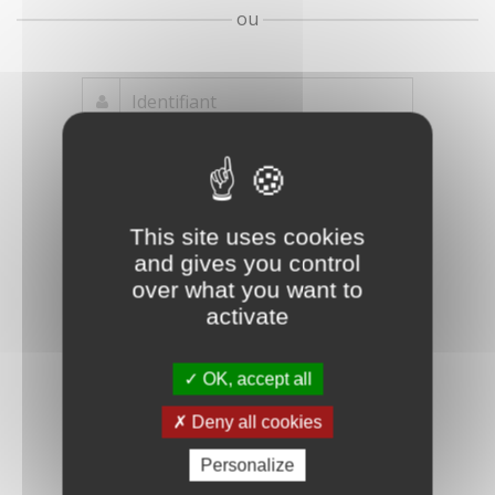
ou
Mot de passe
Je crée mon
This site uses cookies
oublié ?
compte
and gives you control
Connexion
over what you want to
activate
OK, accept all
Deny all cookies
Personalize