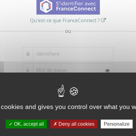
Qu'est-ce que FranceConnect ?
ou
Mot de passe
Je crée mon
oublié ?
compte
Connexion
 cookies and gives you control over what you w
OK, accept all
Deny all cookies
Personalize