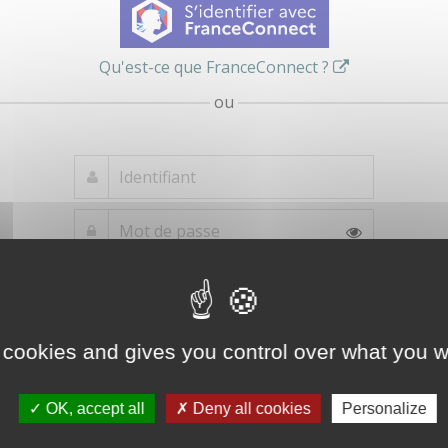
Qu'est-ce que FranceConnect ?
ou
Mot de passe
Je crée mon
oublié ?
compte
Connexion
 cookies and gives you control over what you w
OK, accept all
Deny all cookies
Personalize