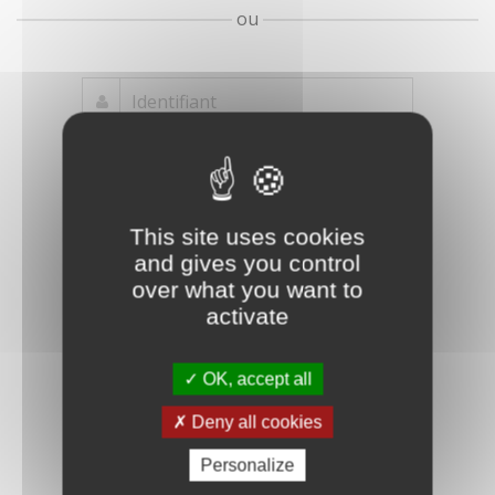
ou
Mot de passe
Je crée mon
This site uses cookies
oublié ?
compte
and gives you control
Connexion
over what you want to
activate
OK, accept all
Deny all cookies
Personalize