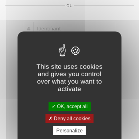
ou
Mot de passe
Je crée mon
This site uses cookies
oublié ?
compte
and gives you control
Connexion
over what you want to
activate
OK, accept all
Deny all cookies
Personalize