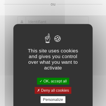
ou
Mot de passe
Je crée mon
This site uses cookies
oublié ?
compte
and gives you control
Connexion
over what you want to
activate
OK, accept all
Deny all cookies
Personalize