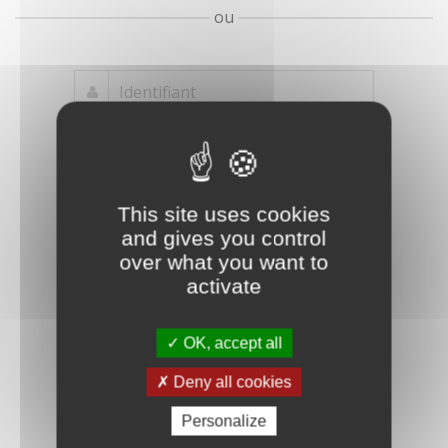
ou
Mot de passe
Je crée mon
This site uses cookies
oublié ?
compte
and gives you control
Connexion
over what you want to
activate
OK, accept all
Deny all cookies
Personalize