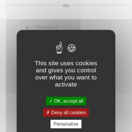
ou
Mot de passe
Je crée mon
This site uses cookies
oublié ?
compte
and gives you control
Connexion
over what you want to
activate
OK, accept all
Deny all cookies
Personalize