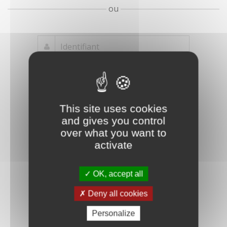
ou
Mot de passe
Je crée mon
This site uses cookies
oublié ?
compte
and gives you control
Connexion
over what you want to
activate
OK, accept all
Deny all cookies
Personalize