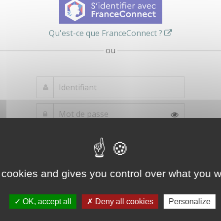
Qu'est-ce que FranceConnect ?
ou
Mot de passe
Je crée mon
oublié ?
compte
Connexion
 cookies and gives you control over what you w
OK, accept all
Deny all cookies
Personalize