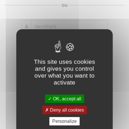
ou
Mot de passe
Je crée mon
This site uses cookies
oublié ?
compte
and gives you control
Connexion
over what you want to
activate
OK, accept all
Deny all cookies
Personalize