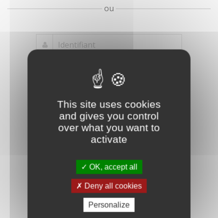
ou
Mot de passe
Je crée mon
This site uses cookies
oublié ?
compte
and gives you control
Connexion
over what you want to
activate
OK, accept all
Deny all cookies
Personalize