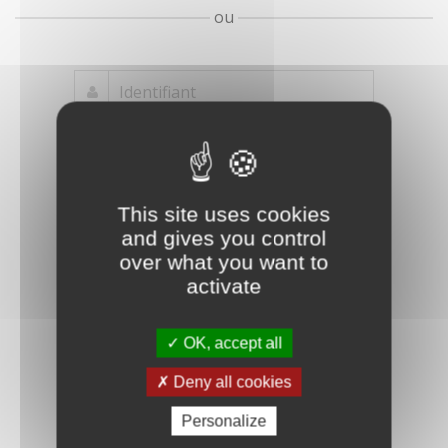
ou
Mot de passe
Je crée mon
This site uses cookies
oublié ?
compte
and gives you control
Connexion
over what you want to
activate
OK, accept all
Deny all cookies
Personalize